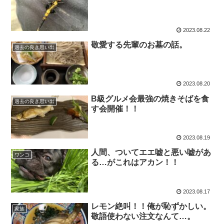
2023.08.22
敬愛する先輩のお墓の話。
過去の良き思い出
2023.08.20
B級グルメ会最強の焼きそばを食
過去の良き思い出
す会開催！！
2023.08.19
人間、ついてエエ嘘と悪い嘘があ
ワンコ
る…がこれはアカン！！
2023.08.17
レモン絶叫！！俺が恥ずかしい。
家族
敬語使わない注文なんて…。