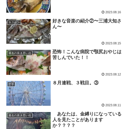
2023.08.16
好きな音楽の紹介②〜三浦大知さ
タクボン
ん〜
2023.08.15
恐怖！こんな病院で顎尻おやじは
過去の良き思い出
苦しんでいた！！
2023.08.12
８月連戦、３戦目。③
空手
2023.08.11
あなたは、金縛りになっている
過去の良き思い出
人を見たことがあります
か？？？？