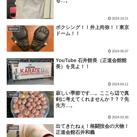
る…。
2024.10.21
ボクシング！！井上尚弥！！東京
格闘技
ドーム！！
2024.05.07
YouTube 石井館長（正道会館館
格闘技
長）を見よ！！
2024.04.11
寂しい季節です…。ここら辺で真
格闘技
剣に考えてくれませんか？？？先
生方…。
2024.03.30
出てきたねぇ！格闘技会の大物！
格闘技
正道会館石井和義