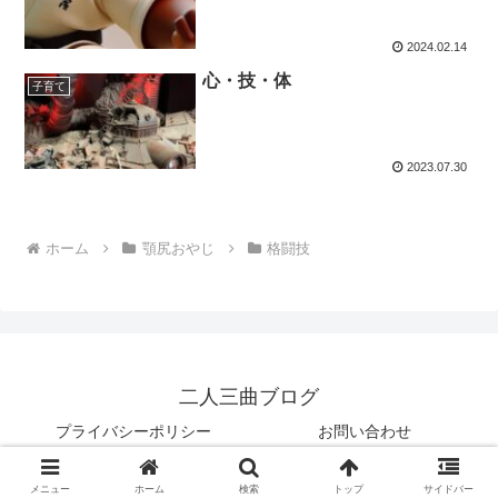
2024.02.14
心・技・体
子育て
2023.07.30
ホーム
顎尻おやじ
格闘技
二人三曲ブログ
プライバシーポリシー
お問い合わせ
© 2023 二人三曲ブログ.
メニュー
ホーム
検索
トップ
サイドバー