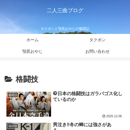
二人三曲ブログ
タクボンと顎尻おやじの奮闘記
ホーム
タクボン
顎尻おやじ
お問い合わせ
格闘技
🥋日本の格闘技はガラパゴス化し
格闘技
ているのか
2025.12.06
男泣き‼️冬の蝉には強さがあ
格闘技