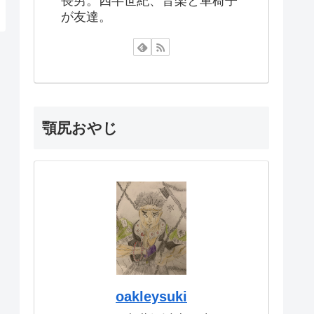
長男。四半世紀、音楽と車椅子
が友達。
顎尻おやじ
oakleysuki