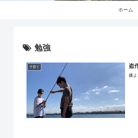
ホーム
勉強
盗作
子育て
嫌よ