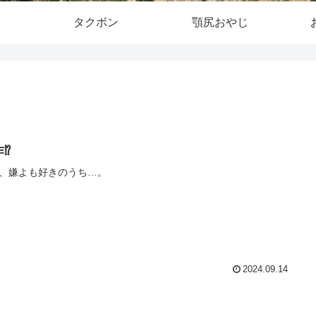
タクボン
顎尻おやじ
⁉️
、嫌よも好きのうち…。
2024.09.14