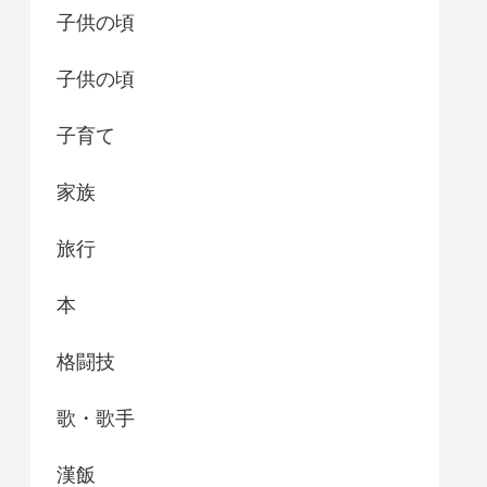
子供の頃
子供の頃
子育て
家族
旅行
本
格闘技
歌・歌手
漢飯