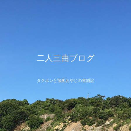
二人三曲ブログ
タクボンと顎尻おやじの奮闘記