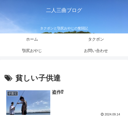
二人三曲ブログ
タクボンと顎尻おやじの奮闘記
ホーム
タクボン
顎尻おやじ
お問い合わせ
貧しい子供達
盗作⁉️
子育て
2024.09.14