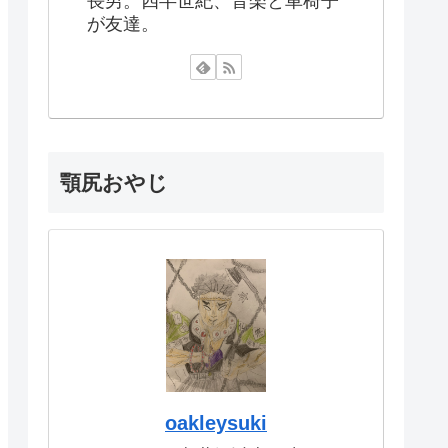
長男。四半世紀、音楽と車椅子
が友達。
顎尻おやじ
oakleysuki