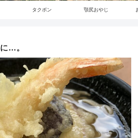
タクボン
顎尻おやじ
に…。