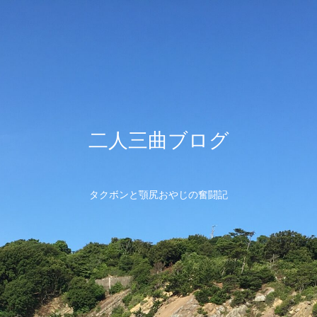
二人三曲ブログ
タクボンと顎尻おやじの奮闘記