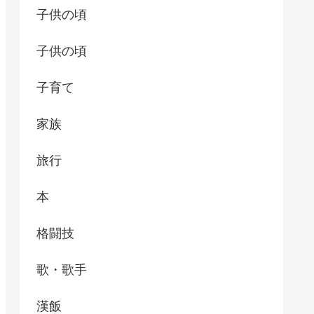
子供の頃
子供の頃
子育て
家族
旅行
本
格闘技
歌・歌手
漢飯