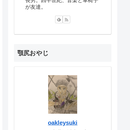
長男。四半世紀、音楽と車椅子
が友達。
顎尻おやじ
oakleysuki