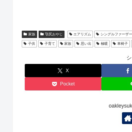
家族
顎尻おやじ
エアリズム
シングルファーザ
子供
子育て
家族
思い出
極暖
車椅子
シ
X
Pocket
oakley