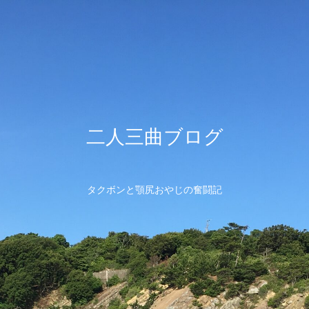
二人三曲ブログ
タクボンと顎尻おやじの奮闘記