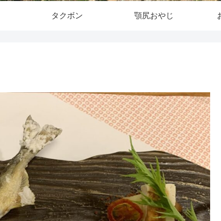
タクボン
顎尻おやじ