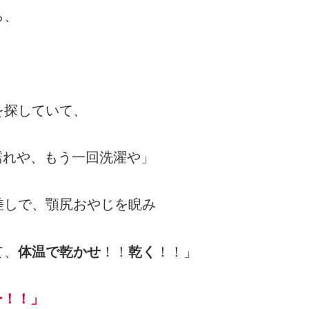
ら、
を探していて、
濡れや、もう一回洗濯や」
差しで、
顎尻おやじを睨み
て、
体温で乾かせ
！！
乾く
！！」
ー！！」