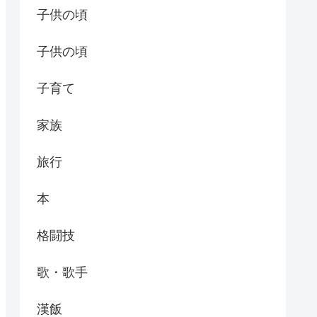
子供の頃
子供の頃
子育て
家族
旅行
本
格闘技
歌・歌手
漢飯