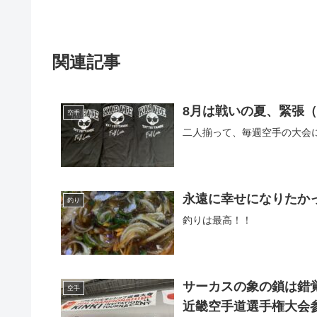
関連記事
8月は戦いの夏、緊張
空手
二人揃って、毎週空手の大会
永遠に幸せになりたか
釣り
釣りは最高！！
サーカスの象の鎖は錯
空手
近畿空手道選手権大会