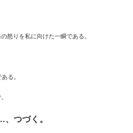
路の怒りを私に向けた一瞬である。
である。
で。
…、つづく。