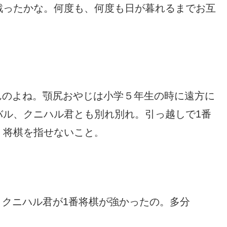
戦ったかな。何度も、何度も日が暮れるまでお互
。
んのよね。顎尻おやじは
小学
５年生の時に遠方に
バル、クニハル君とも別れ別れ。引っ越しで1番
、将棋を指せないこと
。
クニハル君が1番将棋が強かったの。多分