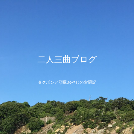
二人三曲ブログ
タクボンと顎尻おやじの奮闘記