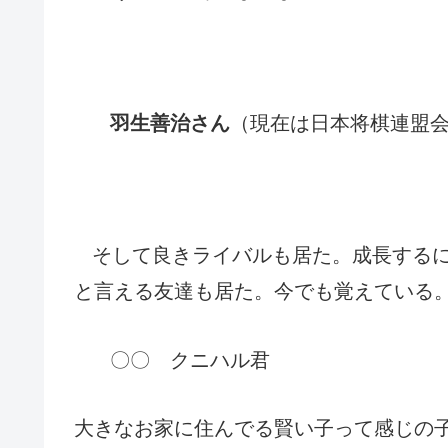
羽生善治さん
（現在は日本将棋連盟
そして良きライバルも居た。成長する
と言える友達も居た。今でも覚えている
〇〇 クニハル君
大きなお家に住んでる賢い子って感じの