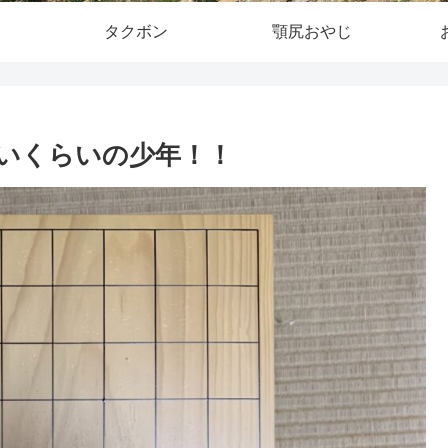
タクボン
顎尻おやじ
いくらいの少年！！