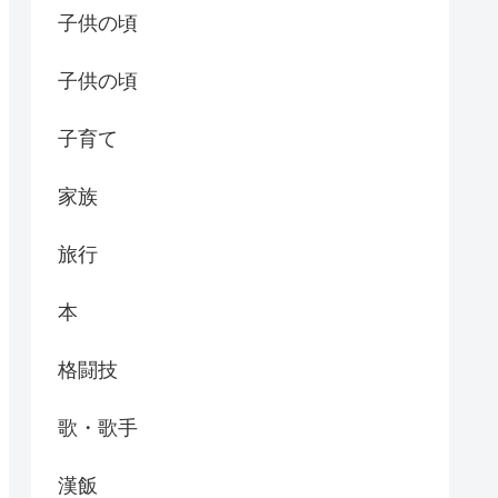
子供の頃
子供の頃
子育て
家族
旅行
本
格闘技
歌・歌手
漢飯