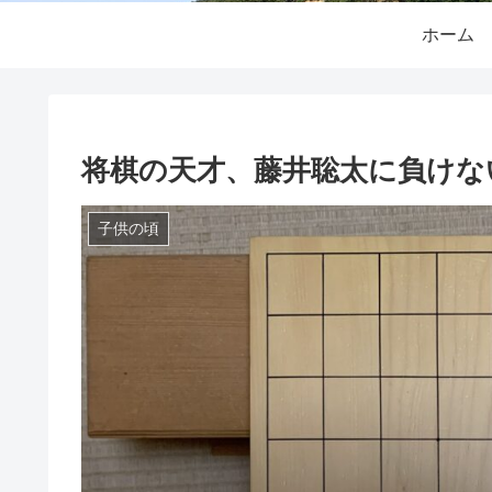
ホーム
将棋の天才、藤井聡太に負けな
子供の頃