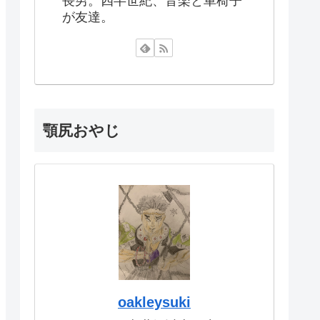
長男。四半世紀、音楽と車椅子
が友達。
顎尻おやじ
oakleysuki