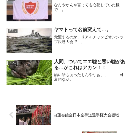
なんやかんや言っても心配していた様
で…。
ヤマトって名前変えて…。
子育て
覚醒するのか、リアルチャンピオンシッ
プ決勝大会で…。
人間、ついてエエ嘘と悪い嘘があ
ワンコ
る…がこれはアカン！！
酷い話もあったもんやなぁ、、、、、可
哀想な話。
白蓮会館全日本空手道選手権大会観戦