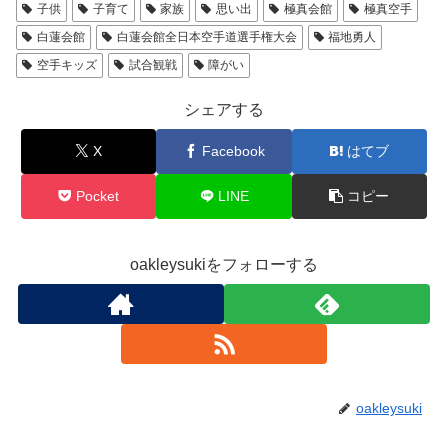
子供
子育て
家族
思い出
極真会館
極真空手
白蓮会館
白蓮会館全日本空手道選手権大会
福地勇人
空手キッズ
試合観戦
障がい
シェアする
X
Facebook
はてブ
Pocket
LINE
コピー
oakleysukiをフォローする
oakleysuki