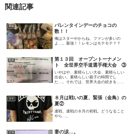
関連記事
バレンタインデーのチョコの
家族
数！！
俺はスターやからね、ファンが多いの
よ…。最強！！レモンはモテモテ？？
第１３回 オープントーナメン
空手
ト 全世界空手道選手権大会 ③
いやはや、素晴らしい大会、素晴らしい
出会い。素晴らしい親子の時間でし
た…。それでは、世界大会の続きを…。
ベスト１６が揃ったところで一旦仕切り
直しの儀式？が行われた。太鼓の演奏や
ら少年部の演舞やら、初日の前半に争わ
８月は戦いの夏、緊張（金鳥）の
空手
れた、型の世界王者による型の...
夏②
連戦、連戦の８月の初戦。どうなること
やら…。
妻の涙…。
空手