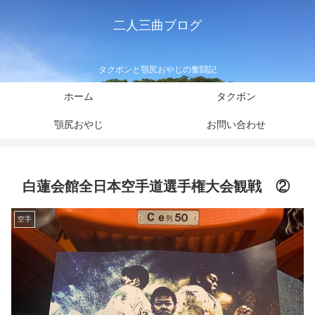
二人三曲ブログ
タクボンと顎尻おやじの奮闘記
ホーム
タクボン
顎尻おやじ
お問い合わせ
白蓮会館全日本空手道選手権大会観戦 ②
空手