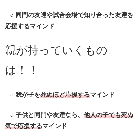
○
同門の友達や試合会場で知り合った友達を
応援するマインド
親が持っていく
もの
は
！！
○
我が子を
死ぬほど応援する
マインド
○
子供と同門や友達なら、
他人の子
で
も死ぬ
気で応援する
マインド