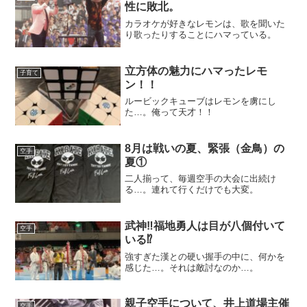
性に敗北。
カラオケが好きなレモンは、歌を聞いた
り歌ったりすることにハマっている。
立方体の魅力にハマったレモ
子育て
ン！！
ルービックキューブはレモンを虜にし
た…。俺って天才！！
8月は戦いの夏、緊張（金鳥）の
空手
夏①
二人揃って、毎週空手の大会に出続け
る…。連れて行くだけでも大変。
武神‼️福地勇人は目が八個付いて
空手
いる⁉️
強すぎた漢との硬い握手の中に、何かを
感じた…。それは敵討なのか…。
親子空手について、井上道場主催
空手