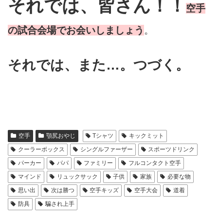
それでは、皆さん！！
空手
の試合会場でお会いしましょう
。
それでは、また…。つづく。
空手
顎尻おやじ
Tシャツ
キックミット
クーラーボックス
シングルファーザー
スポーツドリンク
パーカー
パパ
ファミリー
フルコンタクト空手
マインド
リュックサック
子供
家族
必要な物
思い出
次は勝つ
空手キッズ
空手大会
道着
防具
騙され上手