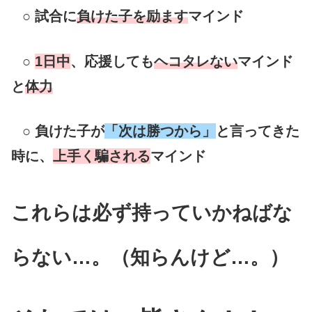
○
試合に
負けた子を励ます
マインド
○
1日中
、応援しても
ヘコタレない
マインド
と
体力
○
負けた子が
「次は勝つから」
と言ってきた
時に、
上手く騙される
マインド
これらは必ず持っていかねばな
らない…。（知らんけど…。）