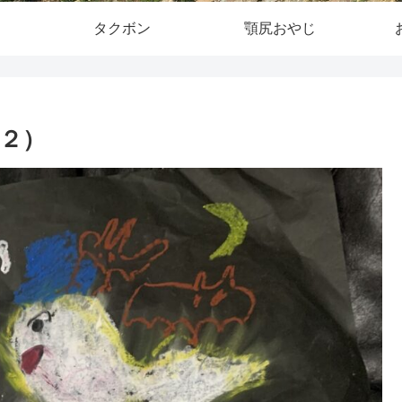
タクボン
顎尻おやじ
２）