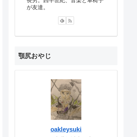
長男。四半世紀、音楽と車椅子
が友達。
顎尻おやじ
oakleysuki