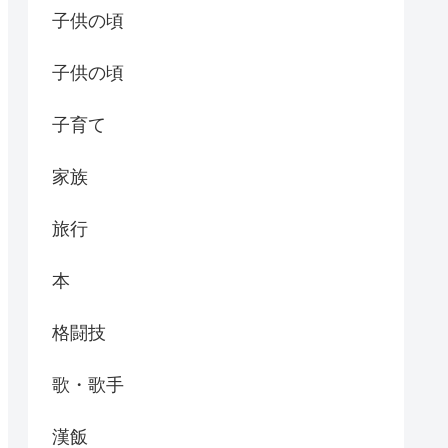
子供の頃
子供の頃
子育て
家族
旅行
本
格闘技
歌・歌手
漢飯