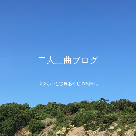
二人三曲ブログ
タクボンと顎尻おやじの奮闘記