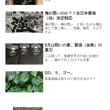
やら…。
俺が悪いのか？？全日本最強
空手
（凶）決定戦②
俺が悪い、俺が悪い…と言いながら俺は
決して悪く無い…。悲劇、無常、サクラ
チル
8月は戦いの夏、緊張（金鳥）の
空手
夏①
二人揃って、毎週空手の大会に出続け
る…。連れて行くだけでも大変。
GO、５、ゴー。
家族
高速道路は何キロで走行するの？？