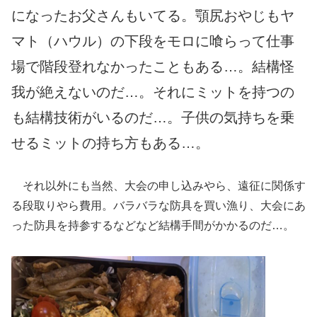
になったお父さんもいてる。顎尻おやじもヤ
マト（ハウル）の下段をモロに喰らって仕事
場で階段登れなかったこともある…。結構怪
我が絶えないのだ…。
それにミットを持つの
も結構技術がいるのだ…。子供
の
気持ちを乗
せるミットの持ち方もある…。
それ以外にも当然、大会の申し込みやら、遠征に関係す
る段取りやら費用。バラバラな防具を買い漁り、大会にあ
った防具を持参するなどなど結構手間がかかるのだ…。