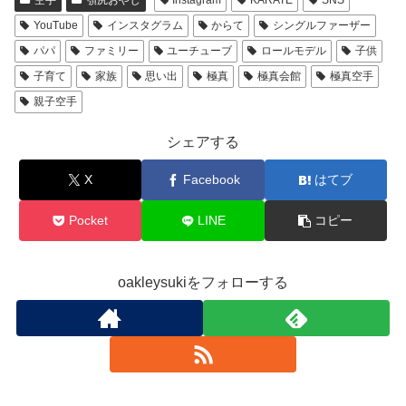
空手
顎尻おやじ
Instagram
KARATE
SNS
YouTube
インスタグラム
からて
シングルファーザー
パパ
ファミリー
ユーチューブ
ロールモデル
子供
子育て
家族
思い出
極真
極真会館
極真空手
親子空手
シェアする
X
Facebook
はてブ
Pocket
LINE
コピー
oakleysukiをフォローする