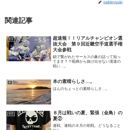
oakleysuki
関連記事
超速報！！リアルチャンピオン選
空手
抜大会 第９回近畿空手道選手権
大会参戦
鎖で繋がれたサーカスの象の話って知っ
てます？？呪縛から抜け出せない漢達の
戦い…。
本の素晴らしさ…。
本
ほんのちょっとの素晴らしさ…。
８月は戦いの夏、緊張（金鳥）の
空手
夏②
連戦、連戦の８月の初戦。どうなること