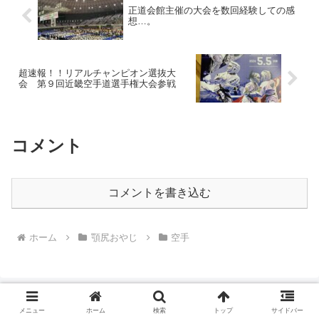
正道会館主催の大会を数回経験しての感
想…。
超速報！！リアルチャンピオン選抜大
会 第９回近畿空手道選手権大会参戦
コメント
コメントを書き込む
ホーム
顎尻おやじ
空手
メニュー
ホーム
検索
トップ
サイドバー